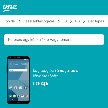
Átugrás, tovább a tartalomhoz
Főoldal
Készüléktámogatás
LG
Q6
Első lépése
Gépelés közben megjelennek a keresési javaslatok 
Segítség és támogatás a
következőhöz
LG Q6