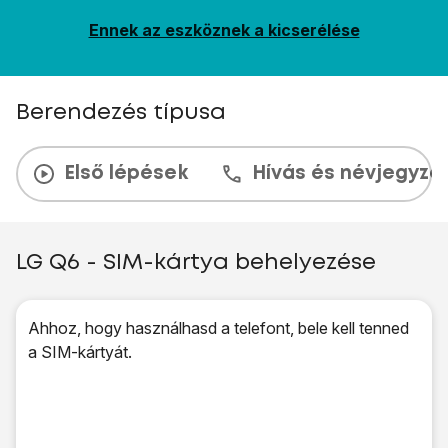
Ennek az eszköznek a kicserélése
Berendezés típusa
Első lépések
Hívás és névjegyzé
LG Q6 - SIM-kártya behelyezése
Ahhoz, hogy használhasd a telefont, bele kell tenned
a SIM-kártyát.