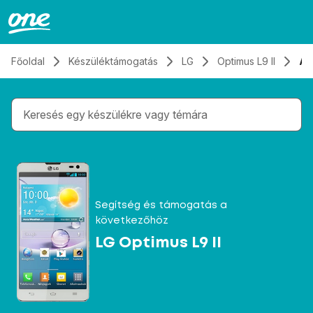
Átugrás, tovább a tartalomhoz
Főoldal
Készüléktámogatás
LG
Optimus L9 II
Al
Gépelés közben megjelennek a keresési javaslatok 
Segítség és támogatás a
következőhöz
LG Optimus L9 II