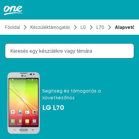
Átugrás, tovább a tartalomhoz
Főoldal
Készüléktámogatás
LG
L70
Alapvető f
Gépelés közben megjelennek a keresési javaslatok 
Segítség és támogatás a
következőhöz
LG L70