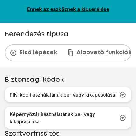
Ennek az eszköznek a kicserélése
Berendezés típusa
Első lépések
Alapvető funkciók
Biztonsági kódok
PIN-kód használatának be- vagy kikapcsolása
Képernyőzár használatának be- vagy
kikapcsolása
Szoftverfrissítés