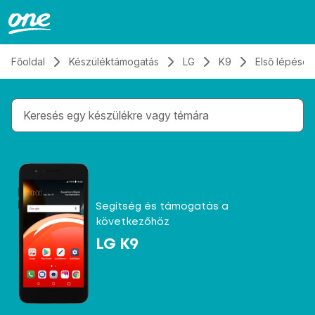
Átugrás, tovább a tartalomhoz
Főoldal
Készüléktámogatás
LG
K9
Első lépések
Gépelés közben megjelennek a keresési javaslatok 
Segítség és támogatás a
következőhöz
LG K9