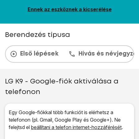
Ennek az eszköznek a kicserélése
Berendezés típusa
Első lépések
Hívás és névjegyzé
LG K9 - Google-fiók aktiválása a
telefonon
Egy Google-fiókkal több funkciót is elérhetsz a
telefonon (pl. Gmail, Google Play és Google+). Ne
felejtsd el
beállítani a telefon internet-hozzáférését
.