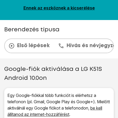
Ennek az eszköznek a kicserélése
Berendezés típusa
Első lépések
Hívás és névjegyzé
Google-fiók aktiválása a LG K51S
Android 10.0on
Egy Google-fiókkal több funkciót is elérhetsz a
telefonon (pl. Gmail, Google Play és Google+). Mielőtt
aktiválnál egy Google fiókot a telefonodon,
be kell
állítanod az internet-hozzáférést
.