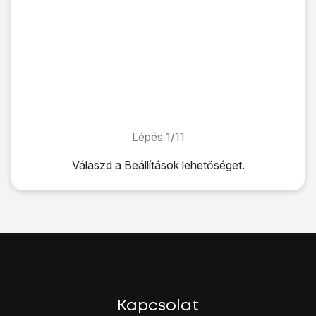
Lépés 1/11
Lépés 1/11
Válaszd a
Beállítások
lehetőséget.
Válaszd a
Beállítások
lehetőséget.
Válaszd a
Fiókok
lehetőséget.
Válaszd a
Fiók hozzáadása
lehetőséget.
Válaszd a
Google
lehetőséget.
Amennyiben nincs Google-fiókod, válaszd a
Fiók létreho
Válaszd az
E-mail-cím vagy telefonszám
lehetőséget, és í
Válaszd a
Következő
lehetőséget.
Kattints
az „Adja meg jelszavát” alatti mezőre
, és írd be a
Kapcsolat