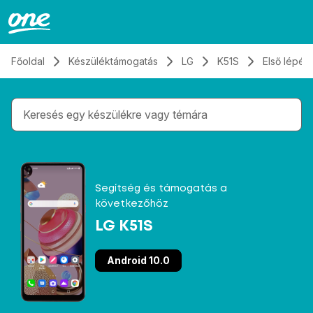
Átugrás, tovább a tartalomhoz
Főoldal
Készüléktámogatás
LG
K51S
Első lépés
Gépelés közben megjelennek a keresési javaslatok 
Segítség és támogatás a
következőhöz
LG K51S
Android 10.0