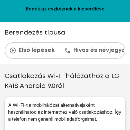
Ennek az eszköznek a kicserélése
Berendezés típusa
Első lépések
Hívás és névjegyzé
Csatlakozás Wi-Fi hálózathoz a LG
K41S Android 9.0ról
A Wi-Fi-t a mobilhálózat alternatívájaként
használhatod az internethez való csatlakozáshoz. Így
a telefon nem generál mobil adatforgalmat.