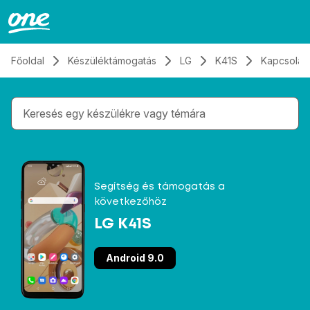
Átugrás, tovább a tartalomhoz
Főoldal
Készüléktámogatás
LG
K41S
Kapcsolat
Gépelés közben megjelennek a keresési javaslatok 
Segítség és támogatás a
következőhöz
LG K41S
Android 9.0