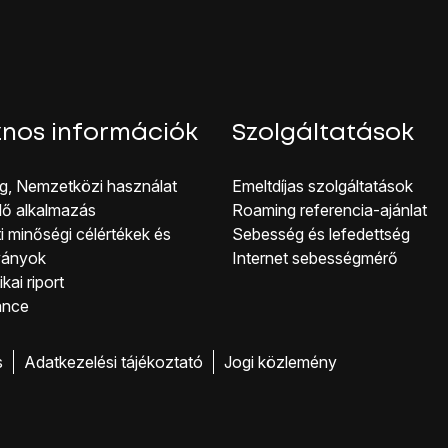
nos információk
Szolgáltatások
g, Nemzetközi használat
Emeltdíjas szolgáltatások
lő alkalmazás
Roaming referencia-ajánlat
i minőségi célérté kek és
Sebesség és lefedettség
ványok
Internet sebességmérő
kai riport
ance
s
Adatkezelési tájékoztató
Jogi közlemény