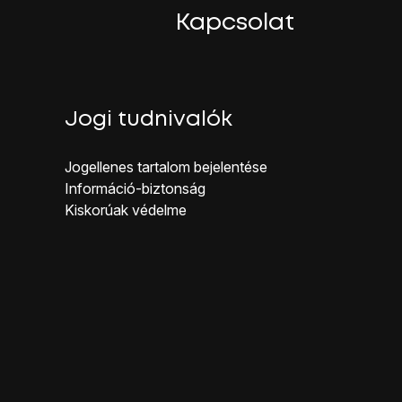
Kapcsolat
Jogi tudnivalók
Jogellenes ta rtalom bejelentése
Inf ormáció-biztonság
Kiskorúak véd elme