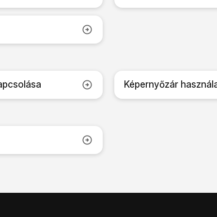
apcsolása
Képernyőzár használa