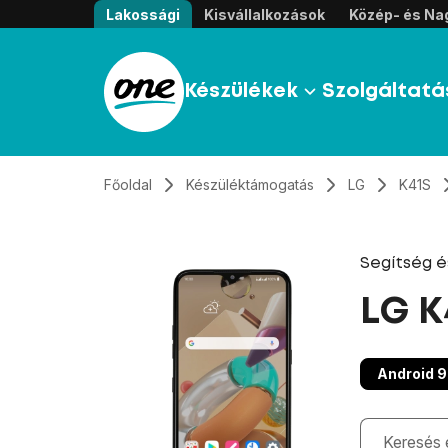
Átugrás, tovább a tartalomhoz
Lakossági
Kisvállalkozások
Közép- és Nag
Készülékek
Szolgáltatá
Főoldal
Készüléktámogatás
LG
K41S
Segítség 
LG K
Android 9
Gépelés kö