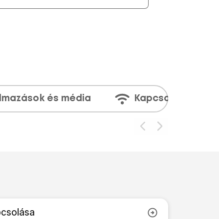
lmazások és média
Kapcsolatok
pcsolása