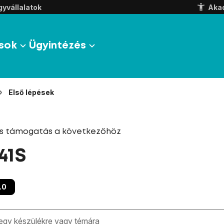
yvállalatok
Aka
sok
Ügyintézés
Első lépések
és támogatás a következőhöz
41S
.0
zben megjelennek a keresési javaslatok a mező alatt