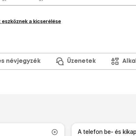
 eszköznek a kicserélése
és névjegyzék
Üzenetek
Alka
A telefon be- és kika