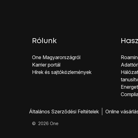
Rólunk
Hasz
One Magyar országról
Roamin
Karrier portál
Adattör
Hírek és sajtóközlemények
Hálózat
tanusít
Energeti
Co mpli
Általános Szerződési Feltételek
Online vásárlá
©
2026
One