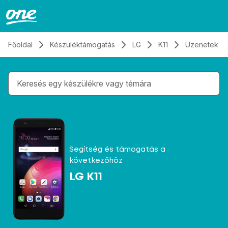
Átugrás, tovább a tartalomhoz
Főoldal
Készüléktámogatás
LG
K11
Üzenetek
Gépelés közben megjelennek a keresési javaslatok 
Segítség és támogatás a
következőhöz
LG K11