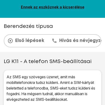
Ennek az eszköznek a kicserélése
Berendezés típusa
Első lépések
Hívás és névjegyzé
LG K11 - A telefon SMS-beállításai
Az SMS egy szöveges üzenet, amit más
mobiltelefonokra tudsz küldeni. Amint a SIM-kártyát
beletetted a telefonodba, SMS-eket tudsz küldeni és
fogadni. Ha mégsem tudnál, akkor manuálisan is
elvégezheted az SMS-beállításokat.