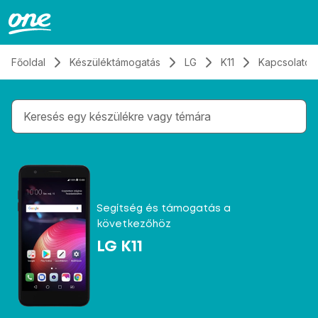
Átugrás, tovább a tartalomhoz
Főoldal
Készüléktámogatás
LG
K11
Kapcsolatok
Gépelés közben megjelennek a keresési javaslatok 
Segítség és támogatás a
következőhöz
LG K11