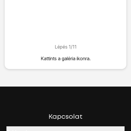
Lépés 1/11
Lépés 1/11
Kattints
a galéria ikonra
.
Kattints
a galéria ikonra
.
Keresd meg a kívánt mappát.
Válaszd ki
a kívánt fájlt
.
Válaszd a
Megosztás
lehetőséget.
Válaszd a
Bluetooth
lehetőséget.
Ha ki van kapcsolva a Bluetooth:
Válaszd a
BEKAPCSOLÁS
lehetőséget a Bluetooth beka
Ezután a telefon megkeresi az elérhető készülékeket, és eg
Kapcsolat
Válaszd ki
a kívánt Bluetooth eszközt
.
Ekkor megtörténik a fájlátvitel.