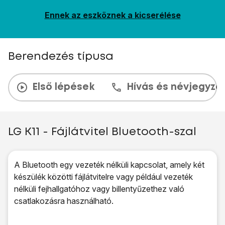
Ennek az eszköznek a kicserélése
Berendezés típusa
Első lépések
Hívás és névjegyzé
LG K11 - Fájlátvitel Bluetooth-szal
A Bluetooth egy vezeték nélküli kapcsolat, amely két
készülék közötti fájlátvitelre vagy például vezeték
nélküli fejhallgatóhoz vagy billentyűzethez való
csatlakozásra használható.