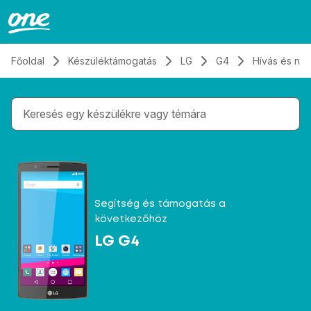
Átugrás, tovább a tartalomhoz
Főoldal
Készüléktámogatás
LG
G4
Hívás és né
Gépelés közben megjelennek a keresési javaslatok 
Segítség és támogatás a
következőhöz
LG G4