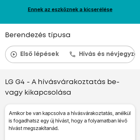
Ennek az eszköznek a kicserélése
Berendezés típusa
Első lépések
Hívás és névjegyzé
LG G4 - A hívásvárakoztatás be-
vagy kikapcsolása
Amikor be van kapcsolva a hívásvárakoztatás, anélkül
is fogadhatsz egy új hívást, hogy a folyamatban lévő
hívást megszakítanád.