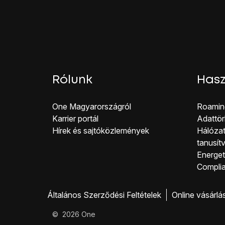
Rólunk
Hasz
One Magyar országról
Roamin
Karrier portál
Adattör
Hírek és sajtóközlemények
Hálózat
tanusít
Energeti
Co mpli
Általános Szerződési Feltételek
Online vásárlá
©
2026
One