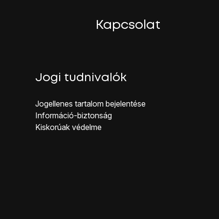
Kapcsolat
Jogi tudnivalók
Jogellenes ta rtalom bejelentése
Inf ormáció-biztonság
Kiskorúak véd elme