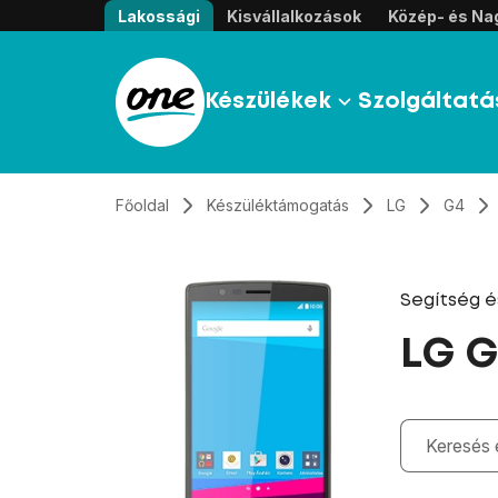
Átugrás, tovább a tartalomhoz
Lakossági
Kisvállalkozások
Közép- és Nag
Készülékek
Szolgáltatá
Főoldal
Készüléktámogatás
LG
G4
Segítség 
LG G
Gépelés kö