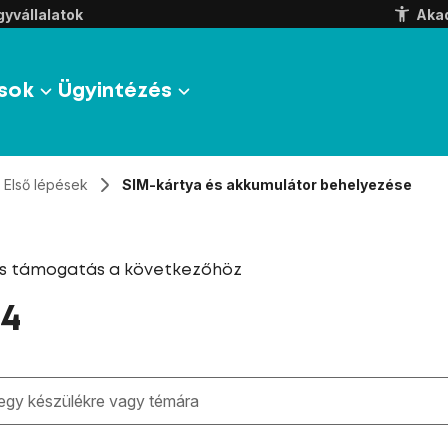
yvállalatok
Aka
sok
Ügyintézés
Első lépések
SIM-kártya és akkumulátor behelyezése
és támogatás a következőhöz
4
zben megjelennek a keresési javaslatok a mező alatt