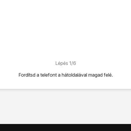
Lépés 1/6
Fordítsd a telefont a hátoldalával magad felé.
átoldalával magad felé.
meld le a hátlapot.
t úgy, ahogy
a SIM-tálca melletti ábra
mutatja.
a SIM-kártyatartóba.
 felső részét helyezd a telefonba úgy, hogy az érintkezőket a
elefonra, és
told a helyére
.