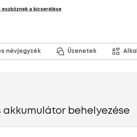
 eszköznek a kicserélése
és névjegyzék
Üzenetek
Alka
s akkumulátor behelyezése