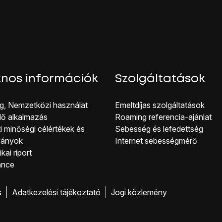
nos információk
Szolgáltatások
g, Nemzetközi használat
Emeltdíjas szolgáltatások
lő alkalmazás
Roaming referencia-ajánlat
i minőségi célérté kek és
Sebesség és lefedettség
ványok
Internet sebességmérő
kai riport
ance
s
Adatkezelési tájékoztató
Jogi közlemény