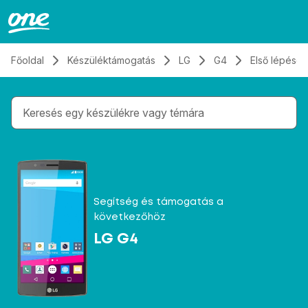
Átugrás, tovább a tartalomhoz
Főoldal
Készüléktámogatás
LG
G4
Első lépések
Gépelés közben megjelennek a keresési javaslatok 
Segítség és támogatás a
következőhöz
LG G4