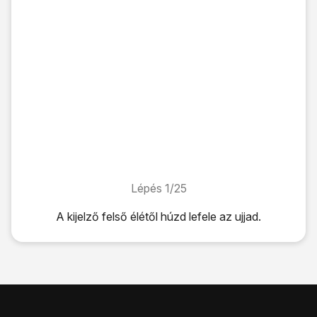
Lépés 1/25
Lépés 1/25
A kijelző felső élétől húzd lefele az ujjad.
A kijelző felső élétől húzd lefele az ujjad.
Kattints
a beállítások ikonra
.
Válaszd a
Kijelző
lehetőséget.
Válaszd a
Képernyő zárolása
lehetőséget.
Válaszd a
Válassza ki a képernyőzárat
lehetőséget.