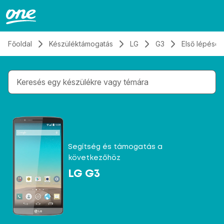
Átugrás, tovább a tartalomhoz
Főoldal
Készüléktámogatás
LG
G3
Első lépések
Gépelés közben megjelennek a keresési javaslatok 
Segítség és támogatás a
következőhöz
LG G3