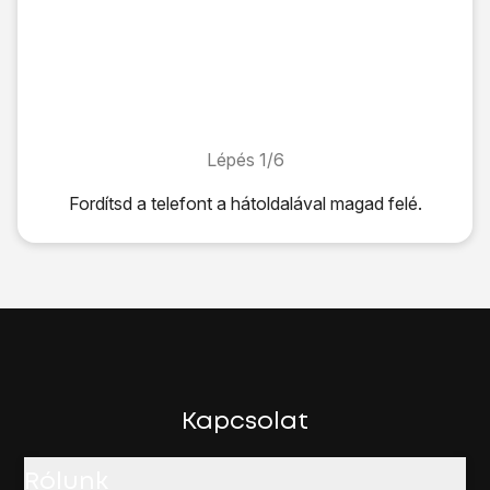
Lépés 1/6
Lépés 1/6
Fordítsd a telefont a hátoldalával magad felé.
Fordítsd a telefont a hátoldalával magad felé.
A bal oldalánál fogva
fogva emeld le a hátlapot.
Fordítsd a SIM-kártyát úgy, ahogy
a SIM-tálca melletti ábr
Told be a SIM-kártyát
a SIM-kártyatartóba.
Először az akkumulátor felső részét helyezd a telefonba ú
Helyezd a hátlapot a telefonra, és
told a helyére
.
Kapcsolat
Rólunk