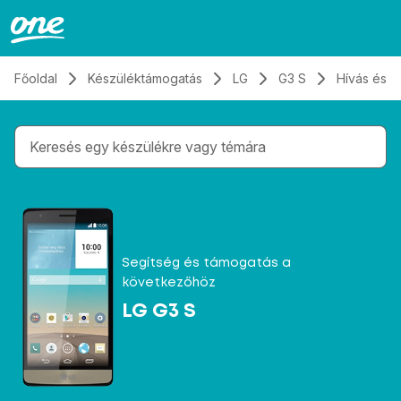
Átugrás, tovább a tartalomhoz
Főoldal
Készüléktámogatás
LG
G3 S
Hívás és 
Gépelés közben megjelennek a keresési javaslatok 
Segítség és támogatás a
következőhöz
LG G3 S