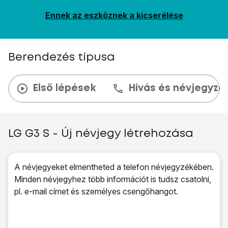
Ennek az eszköznek a kicserélése
Berendezés típusa
Első lépések
Hívás és névjegyzé
LG G3 S - Új névjegy létrehozása
A névjegyeket elmentheted a telefon névjegyzékében.
Minden névjegyhez több információt is tudsz csatolni,
pl. e-mail címet és személyes csengőhangot.