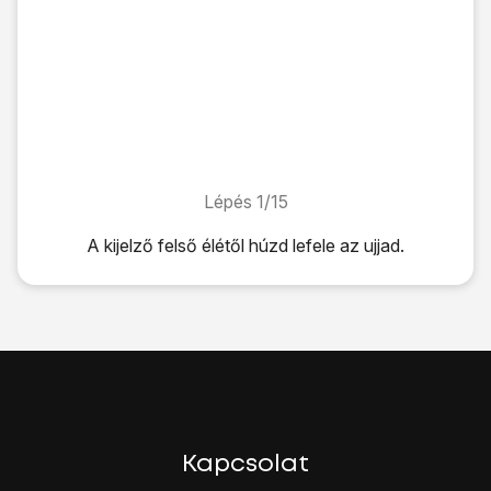
Lépés 1/15
Lépés 1/15
A kijelző felső élétől húzd lefele az ujjad.
A kijelző felső élétől húzd lefele az ujjad.
Kattints
a beállítások ikonra
.
Válaszd a
Hálózatok
lehetőséget.
Válaszd az
Internetmegosztás és Hálózatok
lehetőséget.
Válaszd a
Mobilhálózatok
lehetőséget.
Válaszd a
Hálózat választás
lehetőséget.
Az alábbi lehetőségek közül választhatsz:
Manuális hálózatválasztás, lásd 2a.
Kapcsolat
Automatikus hálózatválasztás, lásd 2b.