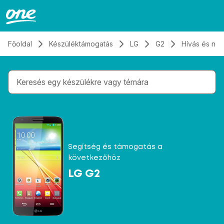
Átugrás, tovább a tartalomhoz
Főoldal
Készüléktámogatás
LG
G2
Hívás és né
Gépelés közben megjelennek a keresési javaslatok 
Segítség és támogatás a
következőhöz
LG G2