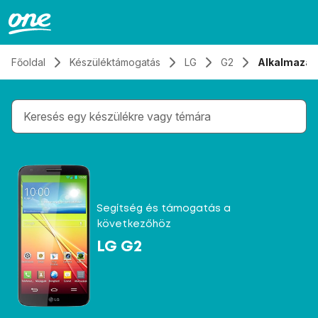
Átugrás, tovább a tartalomhoz
Főoldal
Készüléktámogatás
LG
G2
Alkalmazás
Gépelés közben megjelennek a keresési javaslatok 
Segítség és támogatás a
következőhöz
LG G2