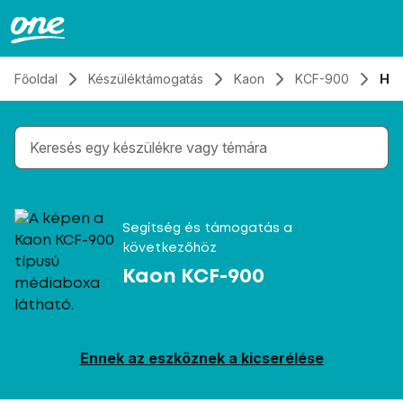
Átugrás, tovább a tartalomhoz
Főoldal
Készüléktámogatás
Kaon
KCF-900
Has
Gépelés közben megjelennek a keresési javaslatok 
Segítség és támogatás a
következőhöz
Kaon KCF-900
Ennek az eszköznek a kicserélése