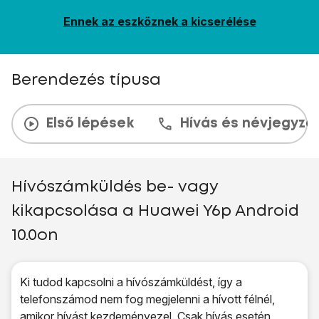
Ennek az eszköznek a kicserélése
Berendezés típusa
Első lépések
Hívás és névjegyzé
Hívószámküldés be- vagy
kikapcsolása a Huawei Y6p Android
10.0on
Ki tudod kapcsolni a hívószámküldést, így a
telefonszámod nem fog megjelenni a hívott félnél,
amikor hívást kezdeményezel. Csak hívás esetén