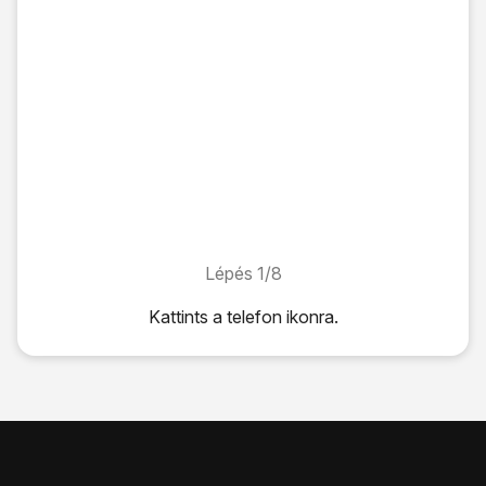
Lépés 1/8
Lépés 1/8
Kattints
a telefon ikonra
.
Kattints
a telefon ikonra
.
Kattints
a menü ikonra
.
Válaszd a
Beállítások
lehetőséget.
Válaszd a
Továbbiak
lehetőséget a kiválasztott SIM-kártya
Válaszd a
Hívóazonosító
lehetőséget.
Válaszd a
Szám elrejtése
lehetőséget a hívószámküldés k