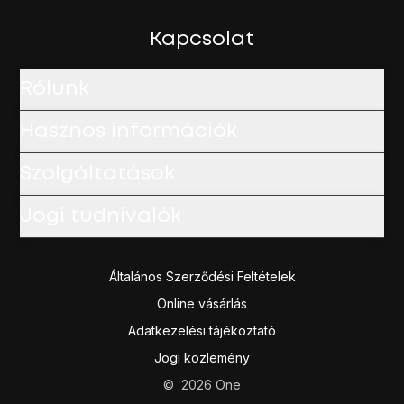
Válaszd a
Szám megjelenítése
lehetőséget a hívószámkül
A befejezéshez, és ahhoz, hogy visszatérhess a főképe
Kapcsolat
Rólunk
Hasznos információk
Szolgáltatások
Jogi tudnivalók
Általános Szerződési Feltételek
Online vásárlás
Adatkezelési tájékoztató
Jogi közlemény
©
2026
One