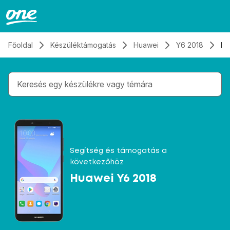
Átugrás, tovább a tartalomhoz
Főoldal
Készüléktámogatás
Huawei
Y6 2018
Hí
Gépelés közben megjelennek a keresési javaslatok 
Segítség és támogatás a
következőhöz
Huawei Y6 2018