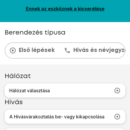
Ennek az eszköznek a kicserélése
Berendezés típusa
Első lépések
Hívás és névjegyzé
Hálózat
Hálózat választása
Hívás
A Hívásvárakoztatás be- vagy kikapcsolása