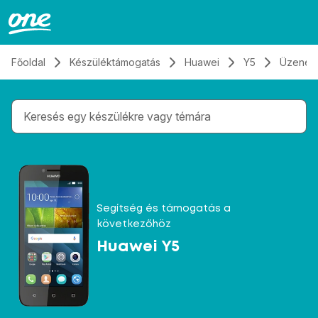
Átugrás, tovább a tartalomhoz
Főoldal
Készüléktámogatás
Huawei
Y5
Üzenet
Gépelés közben megjelennek a keresési javaslatok 
Segítség és támogatás a
következőhöz
Huawei Y5