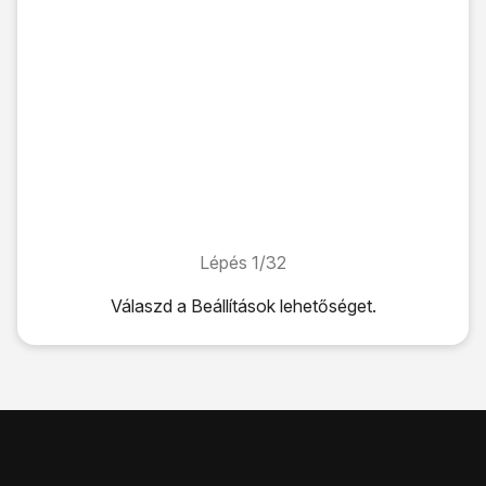
Lépés 1/32
Lépés 1/32
Válaszd a
Beállítások
lehetőséget.
Válaszd a
Beállítások
lehetőséget.
Válaszd a
Mind
lehetőséget.
Válaszd a
Továbbiak
lehetőséget.
Válaszd a
Mobilhálózatok
lehetőséget.
Válaszd a
Hozzáférési pontok nevei
lehetőséget.
Válaszd a
Menü
lehetőséget.