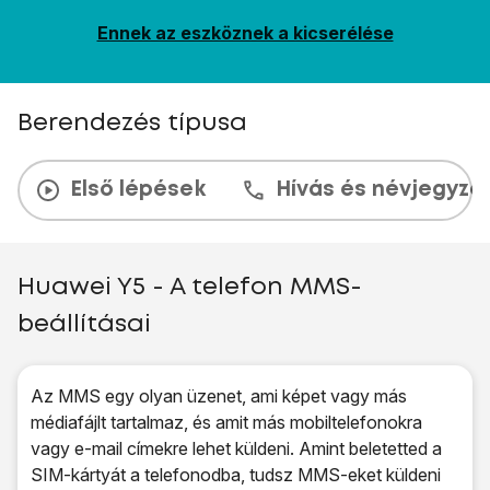
Ennek az eszköznek a kicserélése
Berendezés típusa
Első lépések
Hívás és névjegyzé
Huawei Y5 - A telefon MMS-
beállításai
Az MMS egy olyan üzenet, ami képet vagy más
médiafájlt tartalmaz, és amit más mobiltelefonokra
vagy e-mail címekre lehet küldeni. Amint beletetted a
SIM-kártyát a telefonodba, tudsz MMS-eket küldeni