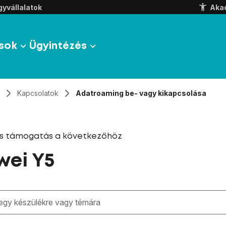
yvállalatok
Aka
sok
Ügyintézés
Kapcsolatok
Adatroaming be- vagy kikapcsolása
és támogatás a következőhöz
ei Y5
zben megjelennek a keresési javaslatok a mező alatt