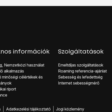
atroamingot:
gy az
OK
lehetőséget választod.
hoz, hogy visszatérhess a főképernyőhöz, nyomd meg
a főol
nos információk
Szolgáltatások
g, Nemzetközi használat
Emeltdíjas szolgáltatások
lő alkalmazás
Roaming referencia-ajánlat
i minőségi célérté kek és
Sebesség és lefedettség
ványok
Internet sebességmérő
kai riport
ance
s
Adatkezelési tájékoztató
Jogi közlemény