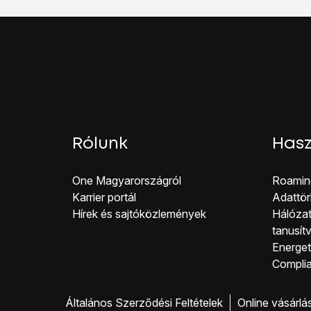
Ha bekapcsolod az ad
Erősítsd meg úgy, ho
A befejezéshez és ah
Rólunk
Hasz
One Magyar országról
Roamin
Karrier portál
Adattör
Hírek és sajtóközlemények
Hálózat
tanusít
Energeti
Co mpli
Általános Szerződési Feltételek
Online vásárlá