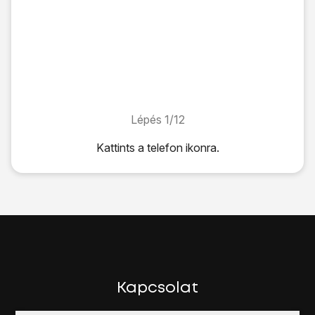
Lépés 1/12
Lépés 1/12
Kattints
a telefon ikonra
.
Kattints
a telefon ikonra
.
Kattints
a menü ikonra
.
Válaszd a
Beállítások
lehetőséget.
Válaszd a
Hívásátirányítás
lehetőséget.
Várj egy pillanatot, amíg a jelenlegi beállítások betöltődnek.
Válassz egyet az alábbi átirányítás-típusok közül:
Mindig legyen átirányítás
Átirányítás, ha foglalt
Kapcsolat
Átirányítás, ha nem válaszol