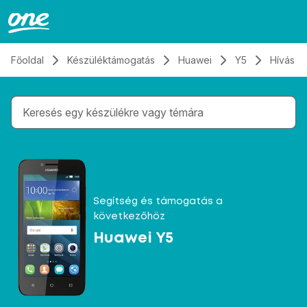
Átugrás, tovább a tartalomhoz
Főoldal
Készüléktámogatás
Huawei
Y5
Hívás é
Gépelés közben megjelennek a keresési javaslatok 
Segítség és támogatás a
következőhöz
Huawei Y5