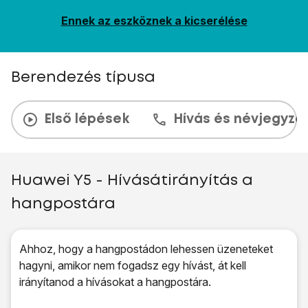
Ennek az eszköznek a kicserélése
Berendezés típusa
Első lépések
Hívás és névjegyzé
Huawei Y5 - Hívásátirányítás a
hangpostára
Ahhoz, hogy a hangpostádon lehessen üzeneteket
hagyni, amikor nem fogadsz egy hívást, át kell
irányítanod a hívásokat a hangpostára.