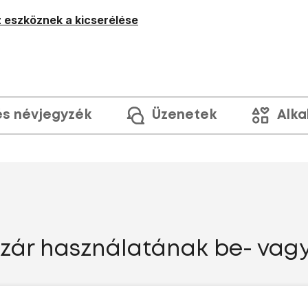
 eszköznek a kicserélése
és névjegyzék
Üzenetek
Alka
őzár használatának be- vag