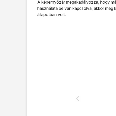
A képernyőzár megakadályozza, hogy máso
használata be van kapcsolva, akkor meg k
állapotban volt.