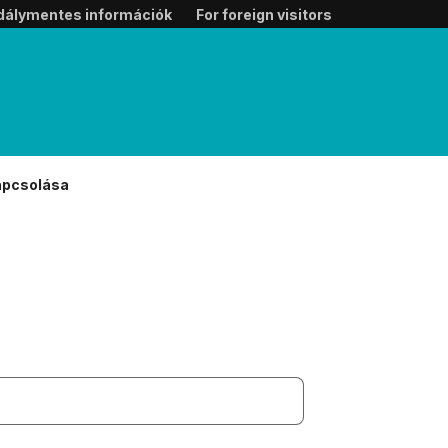
dálymentes információk
For foreign visitors
apcsolása