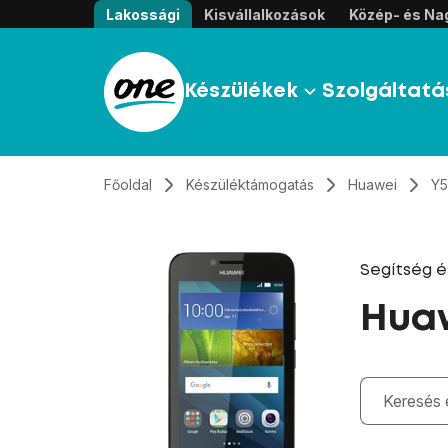
Átugrás, tovább a tartalomhoz
Lakossági
Kisvállalkozások
Közép- és Nag
Készülékek
Szolgáltatá
Főoldal
Készüléktámogatás
Huawei
Y5
Segítség 
Huaw
Gépelés kö