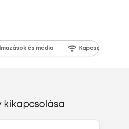
lmazások és média
Kapcsolatok
y kikapcsolása