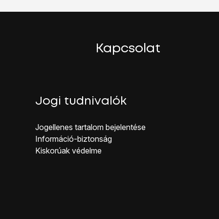
Kapcsolat
Jogi tudnivalók
Jogellenes ta rtalom bejelentése
Inf ormáció-biztonság
Kiskorúak véd elme
dal gombot
.