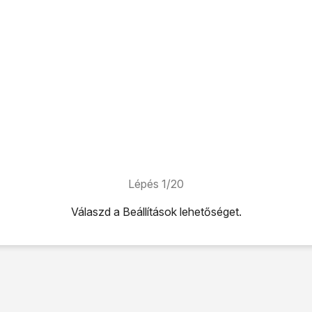
Lépés 1/20
Válaszd a
Beállítások
lehetőséget.
ehetőséget.
séget.
 és jelszavak
lehetőséget.
rat is létrehozhatsz. A következő lépések két példát mutatnak
sa mintával, lásd 2a.