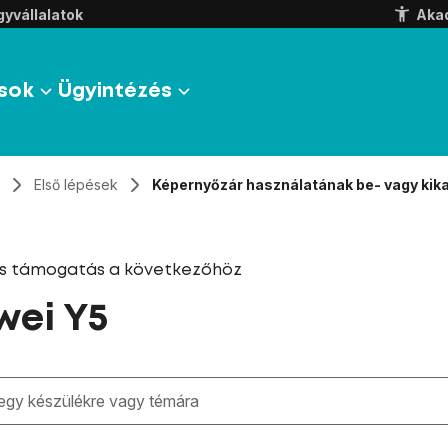
yvállalatok
Aka
sok
Ügyintézés
Első lépések
Képernyőzár használatának be- vagy kik
és támogatás a következőhöz
ei Y5
zben megjelennek a keresési javaslatok a mező alatt