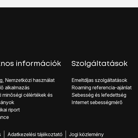
sa PIN-kóddal, lásd 2b.
árolása
lehetőséget.
séget.
, és abból kiindulva köss össze legalább négy pontot.
hetőséget.
ételd meg a képernyőzárkódot.
s
lehetőséget.
PIN-kódot, és válaszd a
Folytatás
lehetőséget.
PIN-kódot, és válaszd az
OK
lehetőséget.
nos információk
Szolgáltatások
árolása
lehetőséget.
etőséget.
g, Nemzetközi használat
Emeltdíjas szolgáltatások
nyőzárkódot, és válaszd a
Folytatás
lehetőséget.
lő alkalmazás
Roaming referencia-ajánlat
képernyőzárkódot, és válaszd az
OK
lehetőséget.
i minőségi célérté kek és
Sebesség és lefedettség
r
lehetőséget a funkció be- vagy kikapcsolásához.
ványok
Internet sebességmérő
hoz, hogy visszatérhess a főképernyőhöz, nyomd meg
a főol
kai riport
ance
s
Adatkezelési tájékoztató
Jogi közlemény