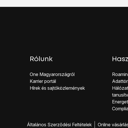
Képernyőzár létrehozá
Válaszd a
Képernyő z
Válaszd a
Minta
lehető
Érints meg
egy pontot
Válaszd a
Folytatás
le
A megerősítéshez ism
Válaszd a
Megerősíté
Írj be egy négyjegyű 
Írd be még egyszer a 
Rólunk
Hasz
Válaszd a
Képernyő z
Válaszd a
PIN-kód
leh
One Magyar országról
Roamin
Írd be a kívánt képer
Karrier portál
Adattör
Írd be még egyszer a 
Hírek és sajtóközlemények
Hálózat
Válaszd a
Képernyőzá
tanusít
A befejezéshez és ah
Energeti
Co mpli
Általános Szerződési Feltételek
Online vásárlá