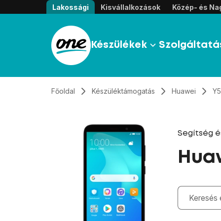
Átugrás, tovább a tartalomhoz
Lakossági
Kisvállalkozások
Közép- és Nag
Készülékek
Szolgáltatá
Főoldal
Készüléktámogatás
Huawei
Y5
Segítség 
Huaw
Gépelés kö