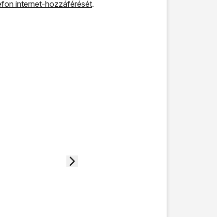
elefon internet-hozzáférését
.