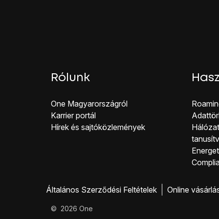
Miután létrejött a kapc
Rólunk
Hasz
One Magyar országról
Roamin
Karrier portál
Adattör
Hírek és sajtóközlemények
Hálózat
tanusít
Energeti
Co mpli
Általános Szerződési Feltételek
Online vásárlá
©
2026
One