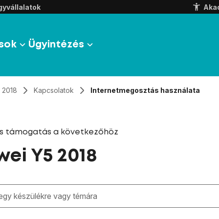
yvállalatok
Aka
sok
Ügyintézés
 2018
Kapcsolatok
Internetmegosztás használata
és támogatás a következőhöz
ei Y5 2018
zben megjelennek a keresési javaslatok a mező alatt