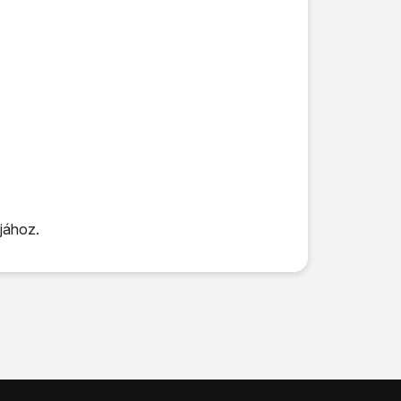
jához.
van kapcsolva a funkció.
gépen.