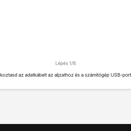
Lépés 1/8
akoztasd az adatkábelt
az aljzathoz
és a számítógép USB-port
tkábelt
az aljzathoz
és a számítógép USB-portjához.
úzd lefele az ujjad.
ikonra
.
nternet
lehetőséget.
internetmegosztás
lehetőséget.
netmegosztás
lehetőséget úgy, hogy a kijelző azt mutassa, be 
resztül automatikusan létrejön az internetkapcsolat a számító