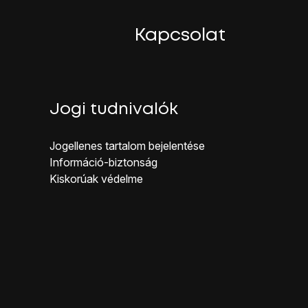
Kapcsolat
Jogi tudnivalók
Jogellenes ta rtalom bejelentése
Inf ormáció-biztonság
Kiskorúak véd elme