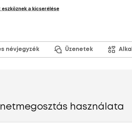
 eszköznek a kicserélése
és névjegyzék
Üzenetek
Alka
ernetmegosztás használata