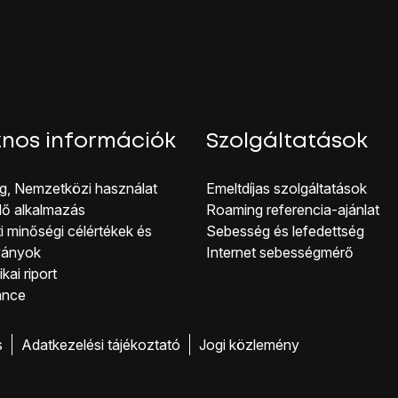
solat, az internet elérhető lesz a számítógépedről.
nos információk
Szolgáltatások
g, Nemzetközi használat
Emeltdíjas szolgáltatások
lő alkalmazás
Roaming referencia-ajánlat
i minőségi célérté kek és
Sebesség és lefedettség
ványok
Internet sebességmérő
kai riport
ance
s
Adatkezelési tájékoztató
Jogi közlemény