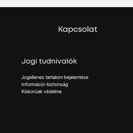
Kapcsolat
Jogi tudnivalók
Jogellenes ta rtalom bejelentése
Inf ormáció-biztonság
Kiskorúak véd elme