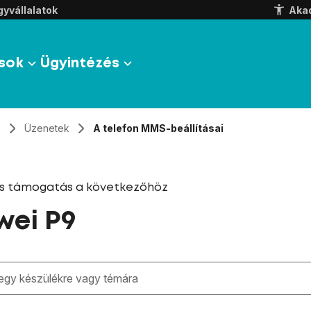
yvállalatok
Aka
sok
Ügyintézés
9
Üzenetek
A telefon MMS-beállításai
és támogatás a következőhöz
ei P9
zben megjelennek a keresési javaslatok a mező alatt