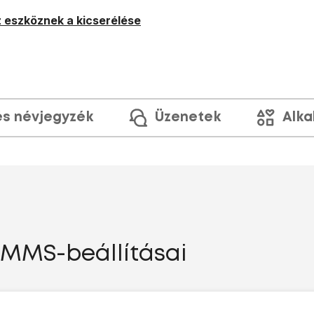
 eszköznek a kicserélése
és névjegyzék
Üzenetek
Alka
n MMS-beállításai