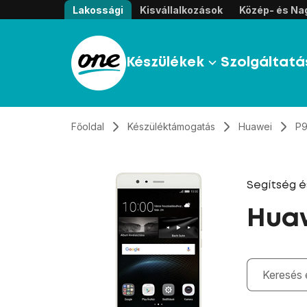
Átugrás, tovább a tartalomhoz
Lakossági
Kisvállalkozások
Közép- és Nag
Készülékek
Szolgáltatá
Főoldal
Készüléktámogatás
Huawei
P
Segítség 
Huaw
Gépelés kö