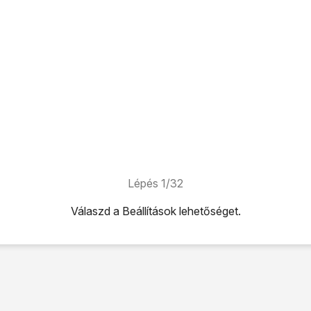
Lépés 1/32
Válaszd a
Beállítások
lehetőséget.
ehetőséget.
hetőséget.
t
lehetőséget.
 pontok nevei
lehetőséget.
séget.