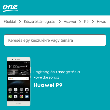
Átugrás, tovább a tartalomhoz
Főoldal
Készüléktámogatás
Huawei
P9
Hívás é
Gépelés közben megjelennek a keresési javaslatok 
Segítség és támogatás a
következőhöz
Huawei P9