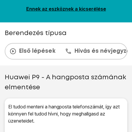
Ennek az eszköznek a kicserélése
Berendezés típusa
Első lépések
Hívás és névjegyzé
Huawei P9 - A hangposta számának
elmentése
El tudod menteni a hangposta telefonszámát, így azt
könnyen fel tudod hívni, hogy meghallgasd az
üzeneteidet.