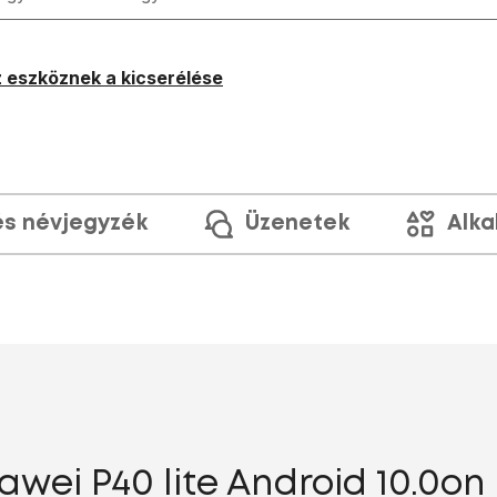
 eszköznek a kicserélése
és névjegyzék
Üzenetek
Alka
wei P40 lite Android 10.0on