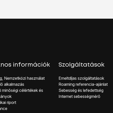
tőséget.
ont száma
lehetőséget.
.
09996500
, és válaszd az
OK
lehetőséget.
kijelző aljáról, hogy visszatérj a kezdőképernyőhöz.
nos információk
Szolgáltatások
g, Nemzetközi használat
Emeltdíjas szolgáltatások
lő alkalmazás
Roaming referencia-ajánlat
i minőségi célérté kek és
Sebesség és lefedettség
ványok
Internet sebességmérő
kai riport
ance