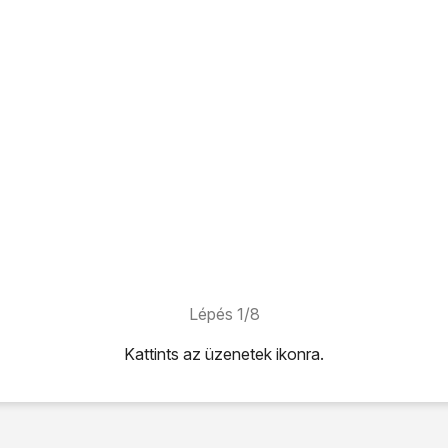
Lépés 1/8
Kattints
az üzenetek ikonra
.
konra
.
.
ehetőséget.