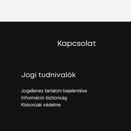
Kapcsolat
Jogi tudnivalók
Jogellenes ta rtalom bejelentése
Inf ormáció-biztonság
Kiskorúak véd elme