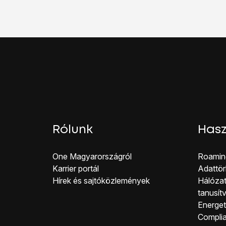
Válaszd a
Haladó
lehe
Válaszd az
SMS-közp
Kattints a
jobbra nyílra
Írd be azt, hogy
+367
Húzd az ujjad felfelé
a 
Rólunk
Hasz
One Magyar országról
Roamin
Karrier portál
Adattör
Hírek és sajtóközlemények
Hálózat
tanusít
Energeti
Co mpli