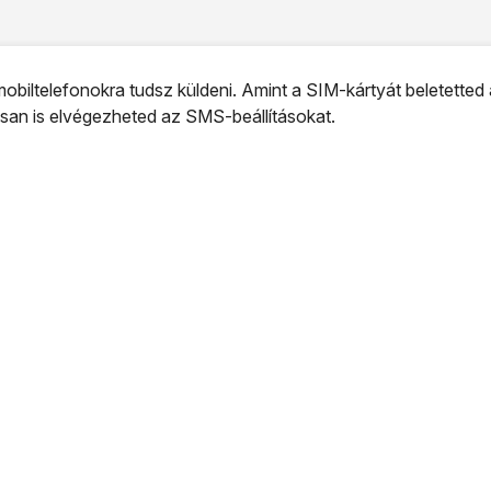
iltelefonokra tudsz küldeni. Amint a SIM-kártyát beletetted 
san is elvégezheted az SMS-beállításokat.