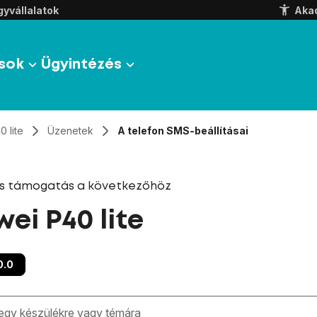
yvállalatok
Aka
sok
Ügyintézés
0 lite
Üzenetek
A telefon SMS-beállításai
és támogatás a következőhöz
ei P40 lite
0.0
zben megjelennek a keresési javaslatok a mező alatt