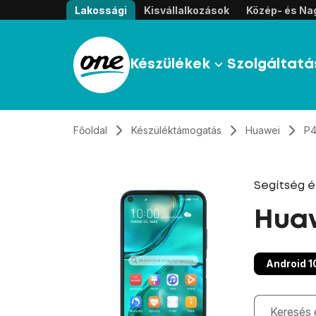
Átugrás, tovább a tartalomhoz
Lakossági
Kisvállalkozások
Közép- és Nag
Készülékek
Szolgáltatá
Főoldal
Készüléktámogatás
Huawei
P4
Segítség 
Huaw
Android 1
Gépelés kö