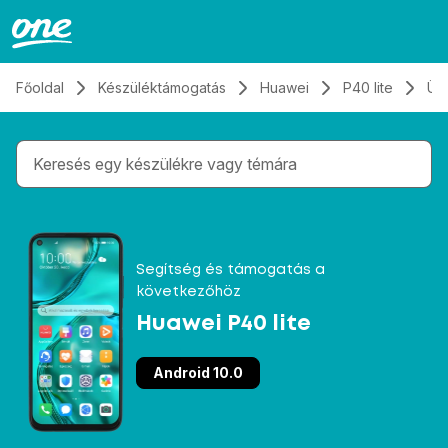
Átugrás, tovább a tartalomhoz
Főoldal
Készüléktámogatás
Huawei
P40 lite
Üz
Gépelés közben megjelennek a keresési javaslatok 
Segítség és támogatás a
következőhöz
Huawei P40 lite
Android 10.0