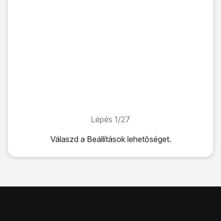
Lépés 1/27
Lépés 1/27
Válaszd a
Beállítások
lehetőséget.
Válaszd a
Beállítások
lehetőséget.
Válaszd a
Mobilhálózat
lehetőséget.
Válaszd a
Mobiladat
lehetőséget.
Válaszd az
Elérési pontok nevei (APN-ek)
lehetőséget.
Kattints
a menü ikonra
.
Válaszd az
Új hozzáférési pont
lehetőséget.