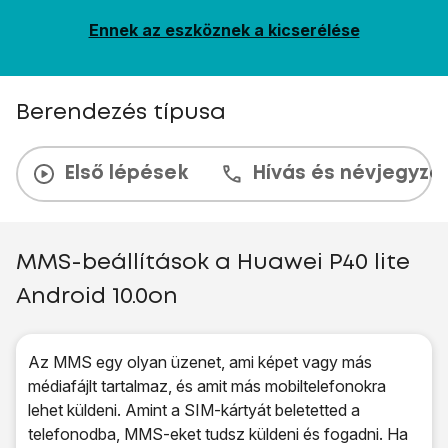
Ennek az eszköznek a kicserélése
Berendezés típusa
Első lépések
Hívás és névjegyzé
MMS-beállítások a Huawei P40 lite
Android 10.0on
Az MMS egy olyan üzenet, ami képet vagy más
médiafájlt tartalmaz, és amit más mobiltelefonokra
lehet küldeni. Amint a SIM-kártyát beletetted a
telefonodba, MMS-eket tudsz küldeni és fogadni. Ha