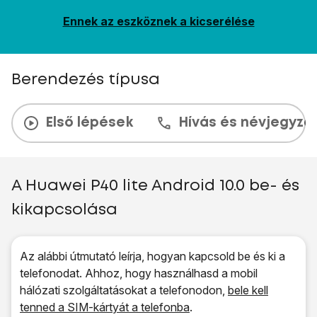
Ennek az eszköznek a kicserélése
Berendezés típusa
Első lépések
Hívás és névjegyzé
A Huawei P40 lite Android 10.0 be- és
kikapcsolása
Az alábbi útmutató leírja, hogyan kapcsold be és ki a
telefonodat. Ahhoz, hogy használhasd a mobil
hálózati szolgáltatásokat a telefonodon,
bele kell
tenned a SIM-kártyát a telefonba
.