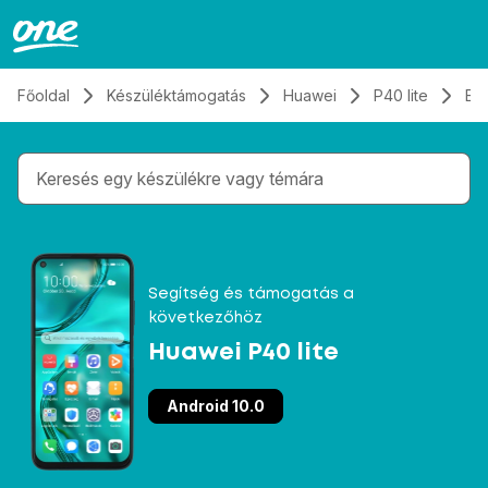
Átugrás, tovább a tartalomhoz
Főoldal
Készüléktámogatás
Huawei
P40 lite
Els
Gépelés közben megjelennek a keresési javaslatok 
Segítség és támogatás a
következőhöz
Huawei P40 lite
Android 10.0