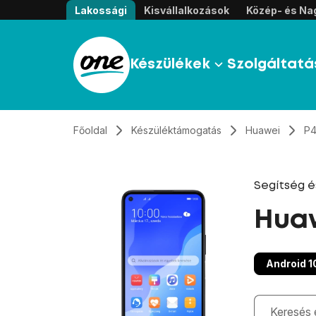
Átugrás, tovább a tartalomhoz
Lakossági
Kisvállalkozások
Közép- és Nag
Készülékek
Szolgáltatá
Főoldal
Készüléktámogatás
Huawei
P4
Segítség 
Huaw
Android 1
Gépelés kö