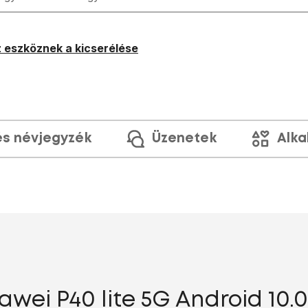
 eszköznek a kicserélése
és névjegyzék
Üzenetek
Alka
wei P40 lite 5G Android 10.