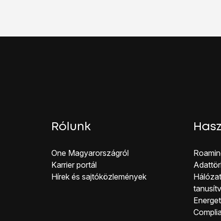
Válaszd a
Haladó
lehe
Válaszd a
‹SIM› SMS 
Kattints a
jobbra nyílra
Írd be azt, hogy
+367
Húzd az ujjad felfelé
a 
Rólunk
Hasz
One Magyar országról
Roamin
Karrier portál
Adattör
Hírek és sajtóközlemények
Hálózat
tanusít
Energeti
Co mpli