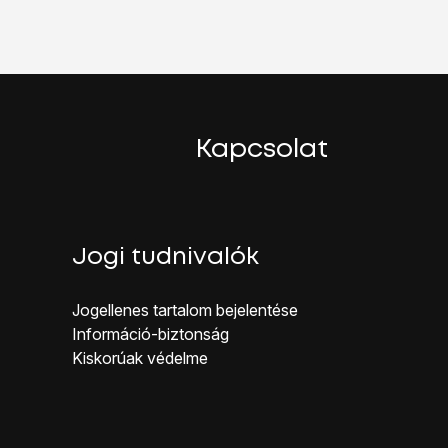
Kapcsolat
Jogi tudnivalók
Jogellenes ta rtalom bejelentése
Inf ormáció-biztonság
Kiskorúak véd elme