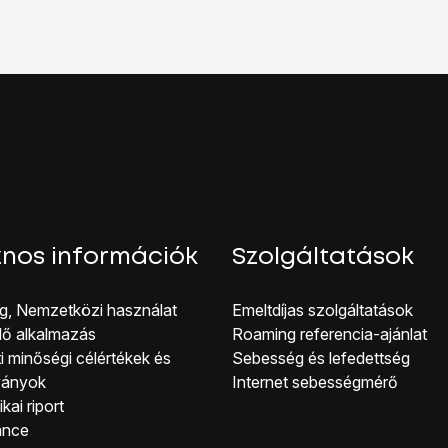
tőséget.
központ
lehetőséget.
.
09996500
, és válaszd az
OK
lehetőséget.
kijelző aljáról, hogy visszatérj a kezdőképernyőhöz.
nos információk
Szolgáltatások
g, Nemzetközi használat
Emeltdíjas szolgáltatások
lő alkalmazás
Roaming referencia-ajánlat
i minőségi célérté kek és
Sebesség és lefedettség
ványok
Internet sebességmérő
kai riport
ance