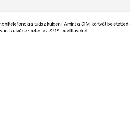
iltelefonokra tudsz küldeni. Amint a SIM-kártyát beletetted 
san is elvégezheted az SMS-beállításokat.