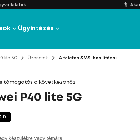
yvállalatok
Aka
sok
Ügyintézés
0 lite 5G
Üzenetek
A telefon SMS-beállításai
és támogatás a következőhöz
ei P40 lite 5G
0.0
zben megjelennek a keresési javaslatok a mező alatt