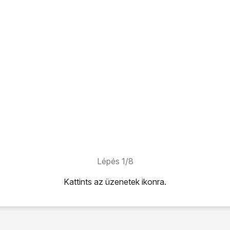
Lépés 1/8
Kattints
az üzenetek ikonra
.
konra
.
.
ehetőséget.