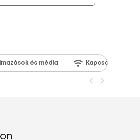
lmazások és média
Kapcsolatok
0on