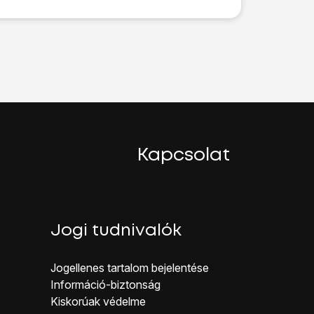
egy extra képernyőzár létrehozásához.
.
.
Kapcsolat
TÁS
lehetőséget.
Jogi tudnivalók
Jogellenes ta rtalom bejelentése
Inf ormáció-biztonság
Kiskorúak véd elme