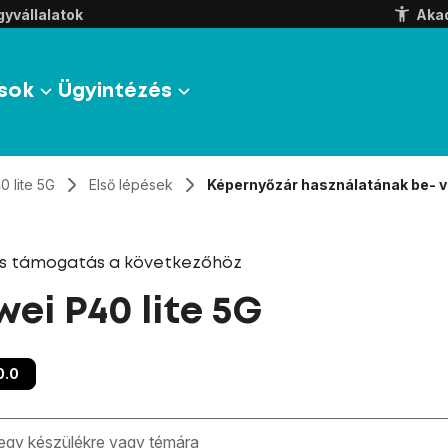
yvállalatok
Aka
sok
Ügyintézés
0 lite 5G
Első lépések
Képernyőzár használatának be- v
és támogatás a következőhöz
ei P40 lite 5G
0.0
zben megjelennek a keresési javaslatok a mező alatt