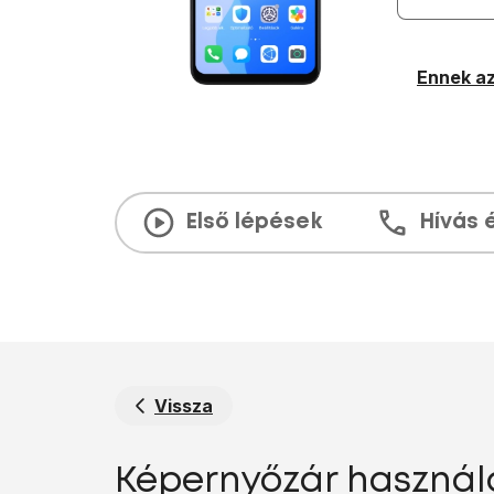
Ennek az
Első lépések
Hívás 
Vissza
Képernyőzár használa