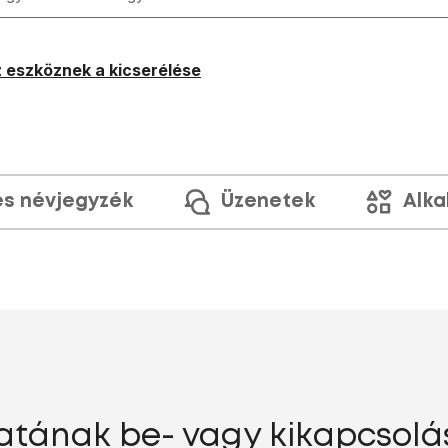
 eszköznek a kicserélése
és névjegyzék
Üzenetek
Alka
tának be- vagy kikapcsolás