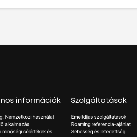
ehetőséget.
s jelszó
” lehetőséget.
at-azonosító
lehetőséget.
I MÓD MEGVÁLTOZTATÁSA
lehetőséget.
pernyőzárkódot
, és kövesd a kijelzőn megjelenő utasításokat 
omat
lehetőséget.
jelenő utasításokat
képernyőzár létrehozásához ujjlenyomattal
éget.
tások melletti
csúszkákra
a funkciók be- vagy kikapcsolásához
 jelszavának kikapcsolása
lehetőséget.
yőzárkódot, amit korábban már beállítottál, és válaszd a
LETIL
kijelző aljáról, hogy visszatérj a kezdőképernyőhöz.
nos információk
Szolgáltatások
g, Nemzetközi használat
Emeltdíjas szolgáltatások
lő alkalmazás
Roaming referencia-ajánlat
i minőségi célérté kek és
Sebesség és lefedettség