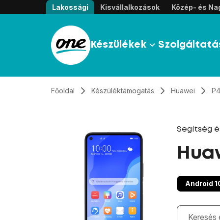
Átugrás, tovább a tartalomhoz
Lakossági
Kisvállalkozások
Közép- és Nag
Készülékek
Szolgáltatá
Főoldal
Készüléktámogatás
Huawei
P4
Segítség 
Huaw
Android 1
Gépelés kö