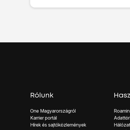
Válaszd a
Beállítások
l
Válaszd a „
Biometria é
Válaszd az
Ujjlenyom
Válaszd a
FELOLDÁS
Válaszd ki
a kívánt ké
Válaszd az
Új ujjleny
Kövesd
a kijelzőn meg
Válaszd az
OK
lehetős
Kattints a kívánt beállí
Kattints
a balra nyílra
.
Válaszd a
Zárképernyő
Írd be az extra képern
Húzd az ujjad felfelé
a 
Rólunk
Hasz
One Magyar országról
Roamin
Karrier portál
Adattör
Hírek és sajtóközlemények
Hálózat