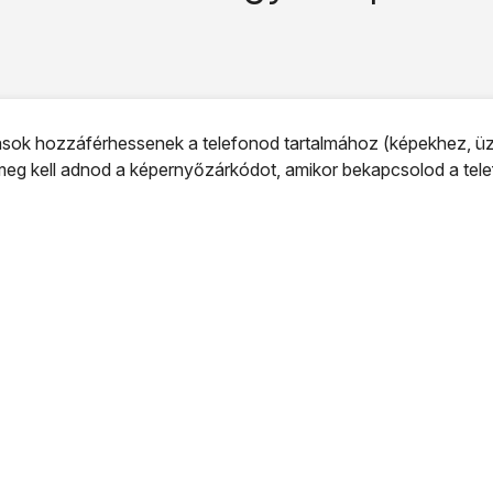
ok hozzáférhessenek a telefonod tartalmához (képekhez, üze
eg kell adnod a képernyőzárkódot, amikor bekapcsolod a telef