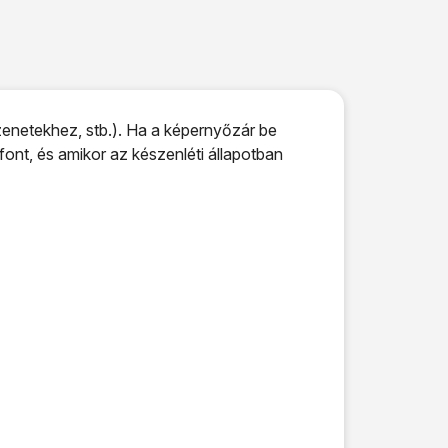
netekhez, stb.). Ha a képernyőzár be
ont, és amikor az készenléti állapotban