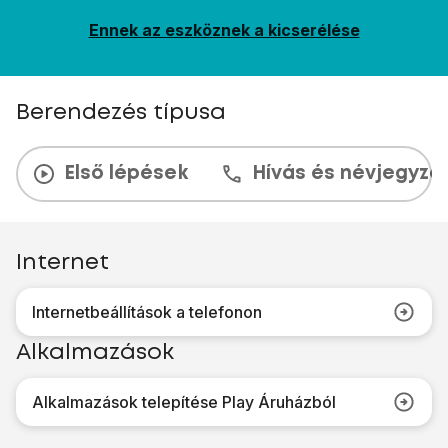
Ennek az eszköznek a kicserélése
Berendezés típusa
Első lépések
Hívás és névjegyzé
Internet
Internetbeállítások a telefonon
Alkalmazások
Alkalmazások telepítése Play Áruházból