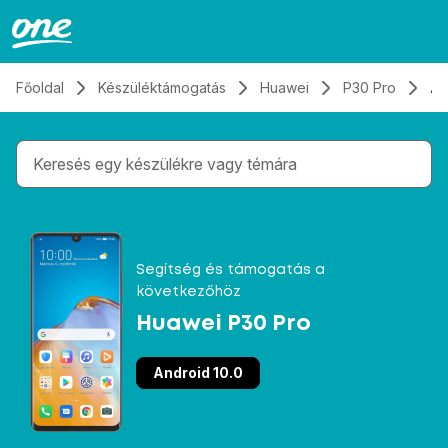
Átugrás, tovább a tartalomhoz
Főoldal
Készüléktámogatás
Huawei
P30 Pro
Al
Gépelés közben megjelennek a keresési javaslatok 
Segítség és támogatás a
következőhöz
Huawei P30 Pro
Android 10.0