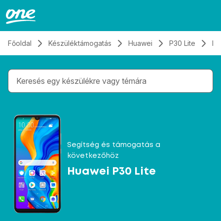
Átugrás, tovább a tartalomhoz
Főoldal
Készüléktámogatás
Huawei
P30 Lite
Ka
Gépelés közben megjelennek a keresési javaslatok 
Segítség és támogatás a
következőhöz
Huawei P30 Lite