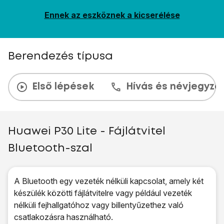
Ennek az eszköznek a kicserélése
Berendezés típusa
Első lépések
Hívás és névjegyzé
Huawei P30 Lite - Fájlátvitel
Bluetooth-szal
A Bluetooth egy vezeték nélküli kapcsolat, amely két
készülék közötti fájlátvitelre vagy például vezeték
nélküli fejhallgatóhoz vagy billentyűzethez való
csatlakozásra használható.