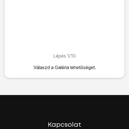
Lépés 1/10
Lépés 1/10
Válaszd a
Galéria
lehetőséget.
Válaszd a
Galéria
lehetőséget.
Keresd meg a kívánt mappát.
Válaszd ki
a kívánt fájlt
, és egy pillanatig tartsd lenyomva.
Válaszd a
Megosztás
lehetőséget.
Válaszd a
Bluetooth
lehetőséget.
A funkció bekapcsolásához válaszd az
ENGEDÉLYEZÉS
Ezután a telefon megkeresi az elérhető készülékeket, és eg
Válaszd ki
a kívánt Bluetooth-eszközt
.
Kapcsolat