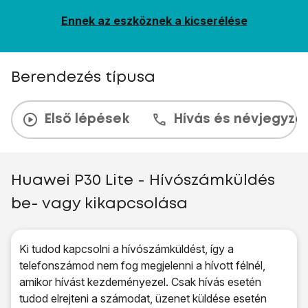
Ennek az eszköznek a kicserélése
Berendezés típusa
Első lépések
Hívás és névjegyzé
Huawei P30 Lite - Hívószámküldés
be- vagy kikapcsolása
Ki tudod kapcsolni a hívószámküldést, így a
telefonszámod nem fog megjelenni a hívott félnél,
amikor hívást kezdeményezel. Csak hívás esetén
tudod elrejteni a számodat, üzenet küldése esetén