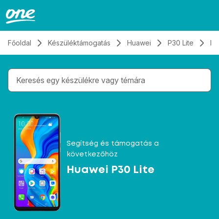
Átugrás, tovább a tartalomhoz
Főoldal
Készüléktámogatás
Huawei
P30 Lite
Hí
Gépelés közben megjelennek a keresési javaslatok 
Segítség és támogatás a
következőhöz
Huawei P30 Lite