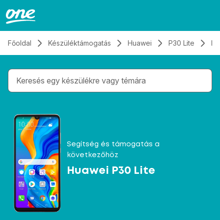
Átugrás, tovább a tartalomhoz
Főoldal
Készüléktámogatás
Huawei
P30 Lite
Hí
Gépelés közben megjelennek a keresési javaslatok 
Segítség és támogatás a
következőhöz
Huawei P30 Lite