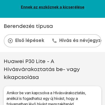
Ennek az eszköznek a kicserélése
Berendezés típusa
Első lépések
Hívás és névjegyzé
Huawei P30 Lite - A
Hívásvárakoztatás be- vagy
kikapcsolása
Amikor be van kapcsolva a Hívásvárakoztatás,
anélkül is fogadhatsz egy új hívást, hogy a
folyamatban lévő hívást megszakítanád.