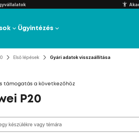
yvállalatok
Aka
sok
Ügyintézés
20
Első lépések
Gyári adatok visszaállítása
és támogatás a következőhöz
wei P20
zben megjelennek a keresési javaslatok a mező alatt