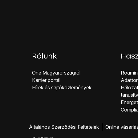
Várj egy kicsit, amíg a 
A telefon konfiguráci
Rólunk
Hasz
One Magyar országról
Roamin
Karrier portál
Adattör
Hírek és sajtóközlemények
Hálózat
tanusít
Energeti
Co mpli
Általános Szerződési Feltételek
Online vásárlá