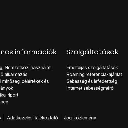
telefon visszaállítja a gyári beállításokat.
ójához és ahhoz, hogy üzemkész állapotba hozhasd, kövesd a k
nos információk
Szolgáltatások
g, Nemzetközi használat
Emeltdíjas szolgáltatások
lő alkalmazás
Roaming referencia-ajánlat
i minőségi célérté kek és
Sebesség és lefedettség
ványok
Internet sebességmérő
kai riport
ance
s
Adatkezelési tájékoztató
Jogi közlemény