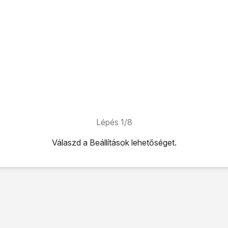
Lépés 1/8
Válaszd a
Beállítások
lehetőséget.
ehetőséget.
hetőséget.
s
lehetőséget.
 visszaállítása
lehetőséget.
VISSZAÁLLÍTÁSA
lehetőséget.
 hogy a
TELEFON VISSZAÁLLÍTÁSA
lehetőséget választod.