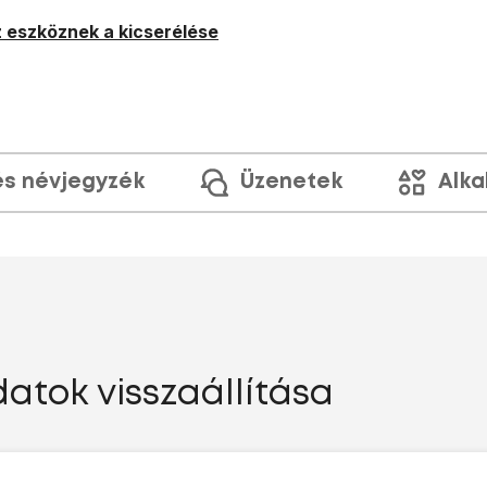
 eszköznek a kicserélése
és névjegyzék
Üzenetek
Alka
atok visszaállítása