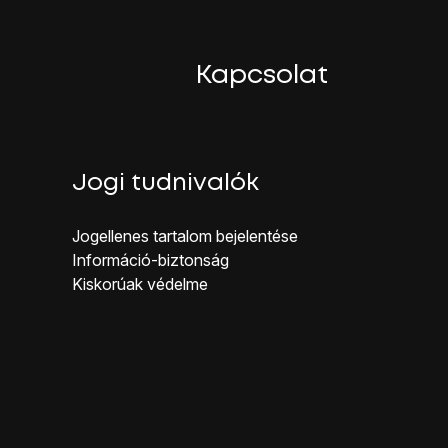
ijelzőn megjelenő utasításokat.
Kapcsolat
Jogi tudnivalók
Jogellenes ta rtalom bejelentése
Inf ormáció-biztonság
Kiskorúak véd elme