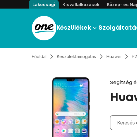
Átugrás, tovább a tartalomhoz
Lakossági
Kisvállalkozások
Közép- és Nag
Készülékek
Szolgáltatá
Főoldal
Készüléktámogatás
Huawei
P
Segítség 
Hua
Gépelés kö