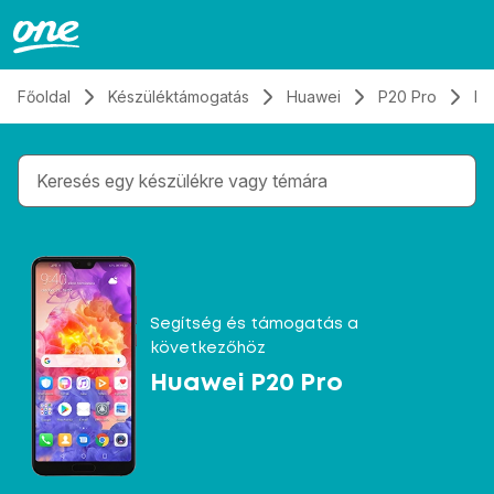
Átugrás, tovább a tartalomhoz
Főoldal
Készüléktámogatás
Huawei
P20 Pro
El
Gépelés közben megjelennek a keresési javaslatok 
Segítség és támogatás a
következőhöz
Huawei P20 Pro