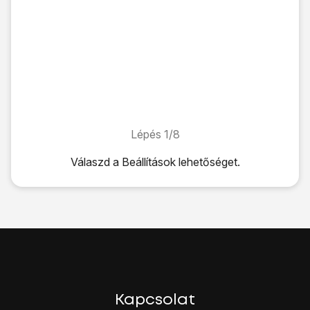
Lépés 1/8
Lépés 1/8
Válaszd a
Beállítások
lehetőséget.
Válaszd a
Beállítások
lehetőséget.
Válaszd a
Rendszer
lehetőséget.
Válaszd a
Visszaállítás
lehetőséget.
Válaszd a
Gyári adatok visszaállítása
lehetőséget.
Válaszd a
TELEFON VISSZAÁLLÍTÁSA
lehetőséget.
Ezt erősítsd meg úgy, hogy a
TELEFON VISSZAÁLLÍTÁS
Várj egy kicsit, amíg a telefon visszaállítja a gyári beállításo
A telefon konfigurációjához és ahhoz, hogy üzemkész álla
Kapcsolat