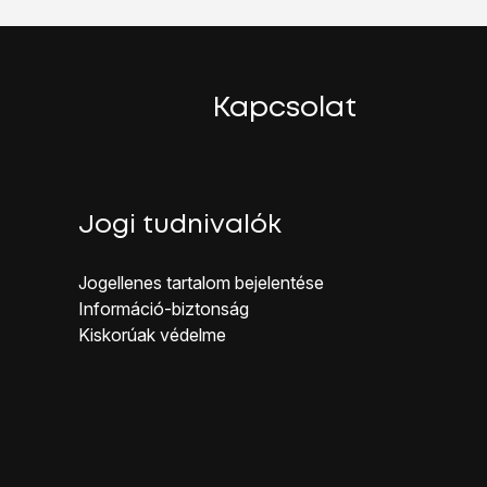
Kapcsolat
Jogi tudnivalók
Jogellenes ta rtalom bejelentése
Inf ormáció-biztonság
Kiskorúak véd elme
 van kapcsolva a funkció.