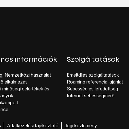
rési pont
lehetőséget.
éget.
nternet
, és válaszd az
OK
lehetőséget.
őséget.
et.
:
t.
éget.
nos információk
Szolgáltatások
őséget.
és válaszd az
OK
lehetőséget.
g, Nemzetközi használat
Emeltdíjas szolgáltatások
őséget.
lő alkalmazás
Roaming referencia-ajánlat
s válaszd az
OK
lehetőséget.
i minőségi célérté kek és
Sebesség és lefedettség
 típusa
lehetőséget.
ványok
Internet sebességmérő
éget.
kai riport
 pont típusa
lehetőséget.
ance
lt
, és válaszd az
OK
lehetőséget.
lehetőséget.
s
Adatkezelési tájékoztató
Jogi közlemény
ározott
lehetőséget úgy, hogy a kijelző azt mutassa, hogy be