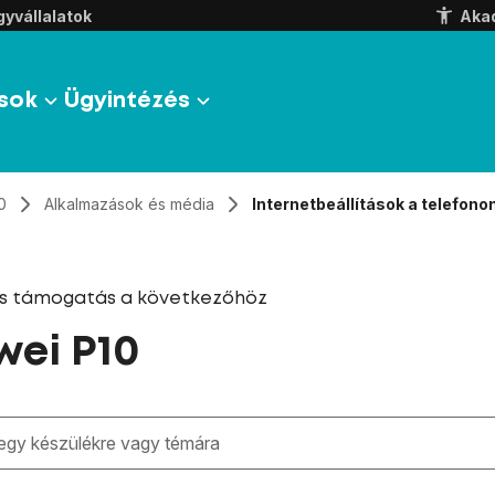
yvállalatok
Aka
sok
Ügyintézés
0
Alkalmazások és média
Internetbeállítások a telefono
és támogatás a következőhöz
ei P10
zben megjelennek a keresési javaslatok a mező alatt