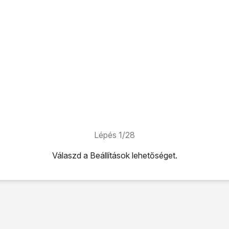
Lépés 1/28
Válaszd a
Beállítások
lehetőséget.
ehetőséget.
hetőséget.
t
lehetőséget.
 pont neve
lehetőséget.
.