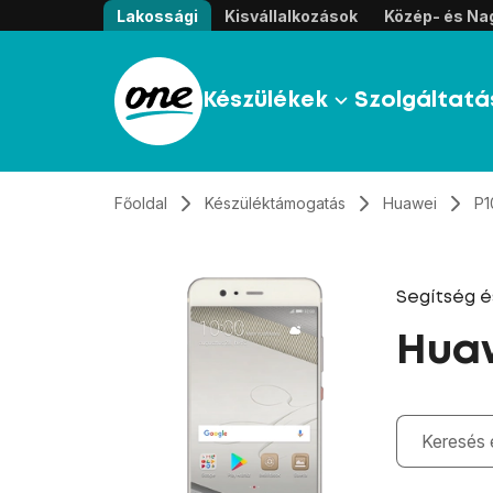
Átugrás, tovább a tartalomhoz
Lakossági
Kisvállalkozások
Közép- és Nag
Készülékek
Szolgáltatá
Főoldal
Készüléktámogatás
Huawei
P1
Segítség 
Huaw
Gépelés kö