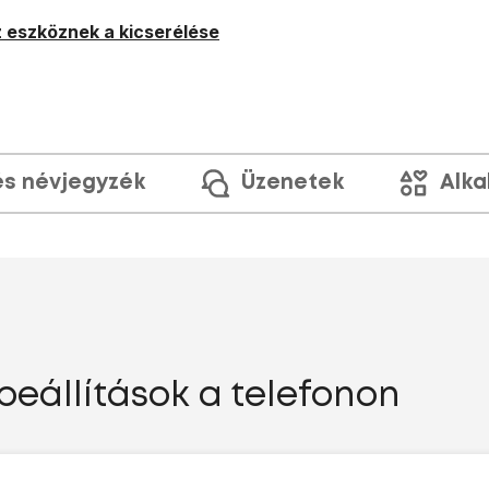
 eszköznek a kicserélése
és névjegyzék
Üzenetek
Alka
beállítások a telefonon