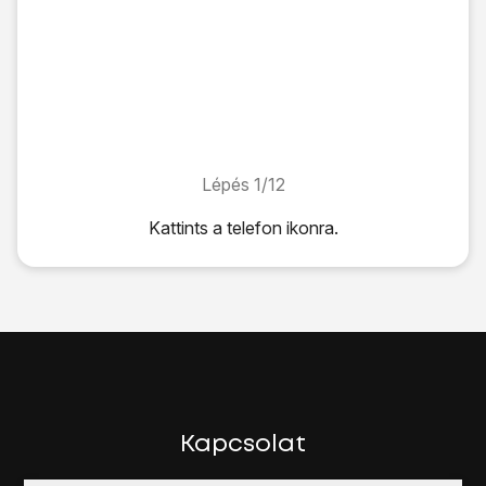
Lépés 1/12
Lépés 1/12
Kattints
a telefon ikonra
.
Kattints
a telefon ikonra
.
Kattints
a menü ikonra
.
Válaszd a
Beállítások
lehetőséget.
Válaszd a
Hívásátirányítás
lehetőséget.
Várj egy pillanatot, amíg a jelenlegi beállítások betöltődnek.
Válassz egyet az alábbi átirányítás-típusok közül:
Átirányítás mindig
Átirányítás, ha foglalt
Kapcsolat
Ha nem válaszol