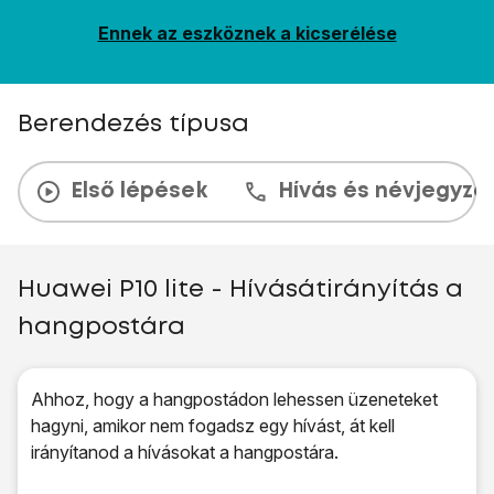
Ennek az eszköznek a kicserélése
Berendezés típusa
Első lépések
Hívás és névjegyzé
Huawei P10 lite - Hívásátirányítás a
hangpostára
Ahhoz, hogy a hangpostádon lehessen üzeneteket
hagyni, amikor nem fogadsz egy hívást, át kell
irányítanod a hívásokat a hangpostára.