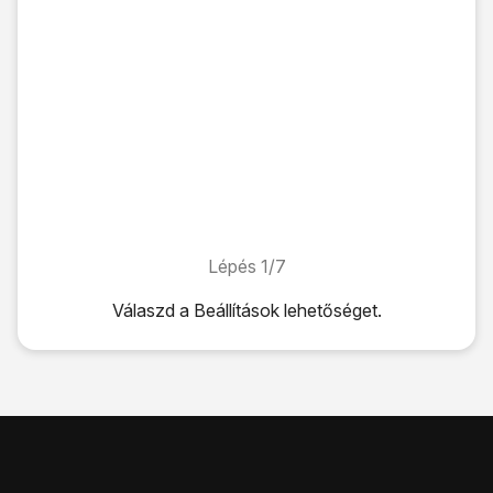
Lépés 1/7
Lépés 1/7
Válaszd a
Beállítások
lehetőséget.
Válaszd a
Beállítások
lehetőséget.
Válaszd a
Vezeték nélküli és egyéb hálóz.
lehetőséget.
Válaszd a
Mobilhálózat
lehetőséget.
A funkció be- vagy kikapcsolásához kattints
az "Adatroam
Ha bekapcsolod az adatroamingot:
Erősítsd meg úgy, hogy az
OK
lehetőséget választod.