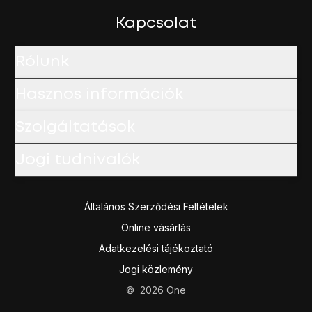
A befejezéshez és ahhoz, hogy visszatérhess a kezdőkép
Kapcsolat
Rólunk
Hasznos információk
Szolgáltatások
Jogi tudnivalók
Általános Szerződési Feltételek
Online vásárlás
Adatkezelési tájékoztató
Jogi közlemény
©
2026
One