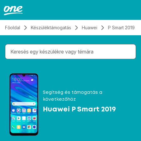
Átugrás, tovább a tartalomhoz
Főoldal
Készüléktámogatás
Huawei
P Smart 2019
Gépelés közben megjelennek a keresési javaslatok 
Segítség és támogatás a
következőhöz
Huawei P Smart 2019