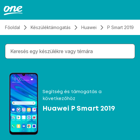
Átugrás, tovább a tartalomhoz
Főoldal
Készüléktámogatás
Huawei
P Smart 2019
Gépelés közben megjelennek a keresési javaslatok 
Segítség és támogatás a
következőhöz
Huawei P Smart 2019