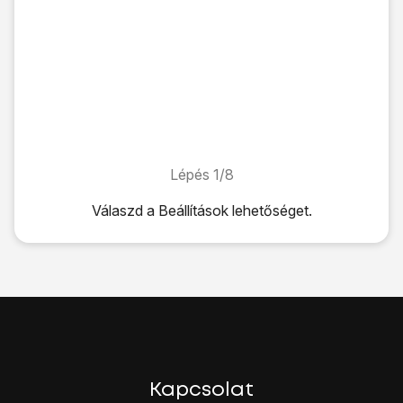
Lépés 1/8
Lépés 1/8
Válaszd a
Beállítások
lehetőséget.
Válaszd a
Beállítások
lehetőséget.
Válaszd a
Rendszer
lehetőséget.
Válaszd a
Visszaállítás
lehetőséget.
Válaszd a
Telefon visszaállítása
lehetőséget.
Válaszd a
TELEFON VISSZAÁLLÍTÁSA
lehetőséget.
Ezt erősítsd meg úgy, hogy a
TELEFON VISSZAÁLLÍTÁS
Várj egy kicsit, amíg a telefon visszaállítja a gyári beállításo
A telefon konfigurációjához és ahhoz, hogy üzemkész álla
Kapcsolat