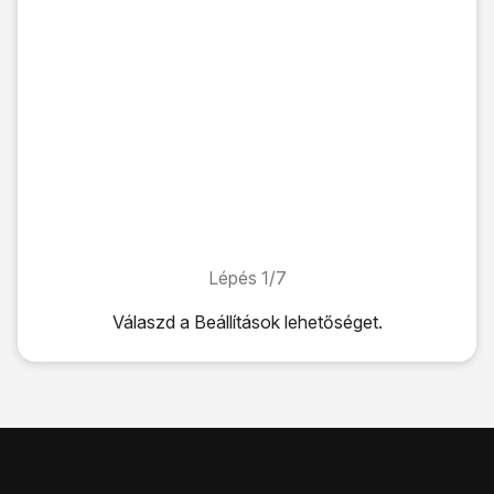
Lépés 1/7
Lépés 1/7
Válaszd a
Beállítások
lehetőséget.
Válaszd a
Beállítások
lehetőséget.
Válaszd az
Összes
lehetőséget.
Válaszd a
Biztonság
lehetőséget.
Válaszd a
SIM-kártya zárolásának beállítása
lehetőséget.
Válaszd a
SIM-kártya lezárása
lehetőséget a funkció be- 
Írd be a PIN-kódot, és válaszd az
OK
lehetőséget.