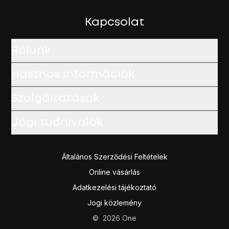
A befejezéshez és ahhoz, hogy visszatérhess a kezdőkép
Kapcsolat
Rólunk
Hasznos információk
Szolgáltatások
Jogi tudnivalók
Általános Szerződési Feltételek
Online vásárlás
Adatkezelési tájékoztató
Jogi közlemény
©
2026
One