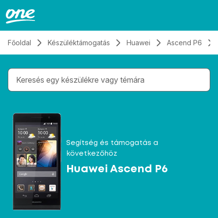
Átugrás, tovább a tartalomhoz
Főoldal
Készüléktámogatás
Huawei
Ascend P6
Gépelés közben megjelennek a keresési javaslatok 
Segítség és támogatás a
következőhöz
Huawei Ascend P6