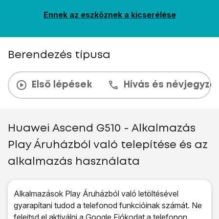
Ennek az eszköznek a kicserélése
Berendezés típusa
Első lépések
Hívás és névjegyzé
Huawei Ascend G510 - Alkalmazás
Play Áruházból való telepítése és az
alkalmazás használata
Alkalmazások Play Áruházból való letöltésével
gyarapítani tudod a telefonod funkcióinak számát. Ne
felejtsd el
aktiválni a Google Fiókodat a telefonon
.