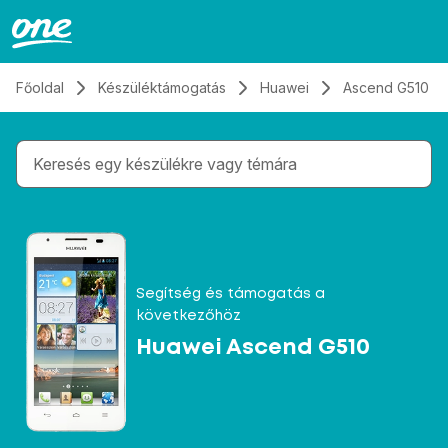
Átugrás, tovább a tartalomhoz
Főoldal
Készüléktámogatás
Huawei
Ascend G510
Gépelés közben megjelennek a keresési javaslatok 
Segítség és támogatás a
következőhöz
Huawei Ascend G510