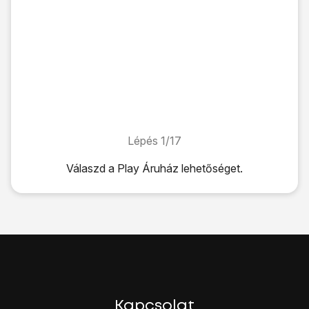
Lépés 1/17
Lépés 1/17
Válaszd a
Play Áruház
lehetőséget.
Válaszd a
Play Áruház
lehetőséget.
Keresés kategória alapján:
Válaszd a
KATEGÓRIÁK
lehetőséget.
Keresd meg a kívánt kategóriát.
Keresés az alkalmazás neve alapján:
Kattints
a keresés ikonra
.
Írd be a keresett alkalmazás nevét, és kattints
a keresés ik
Kattints
a kívánt alkalmazásra
.
Kapcsolat