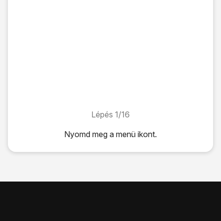
Lépés 1/16
Lépés 1/16
Nyomd meg
a menü ikont
.
Nyomd meg
a menü ikont
.
Válaszd a
Beállítások
lehetőséget.
Válaszd a
Csatlakozás számítógéphez
lehetőséget.
Válaszd az
Alapértelmezett csatlakozási típus
lehetőséget
Válaszd az
USB modemként való használata
lehetőséget.
Ezt erősítsd meg úgy, hogy a
Kész
lehetőséget választod.
Ahhoz, hogy visszatérhess a készenléti állapothoz, nyo