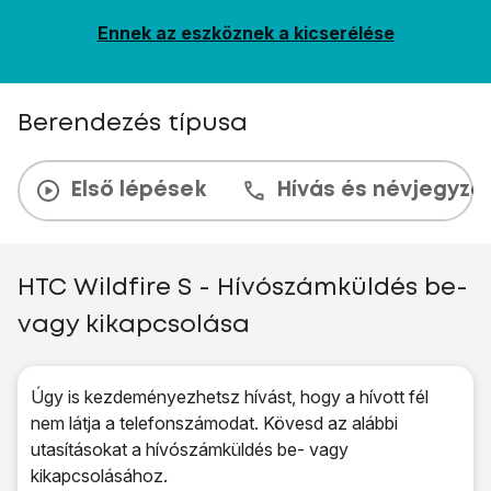
Ennek az eszköznek a kicserélése
Berendezés típusa
Első lépések
Hívás és névjegyzé
HTC Wildfire S - Hívószámküldés be-
vagy kikapcsolása
Úgy is kezdeményezhetsz hívást, hogy a hívott fél
nem látja a telefonszámodat. Kövesd az alábbi
utasításokat a hívószámküldés be- vagy
kikapcsolásához.