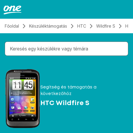
Átugrás, tovább a tartalomhoz
Főoldal
Készüléktámogatás
HTC
Wildfire S
Hív
Gépelés közben megjelennek a keresési javaslatok 
Segítség és támogatás a
következőhöz
HTC Wildfire S