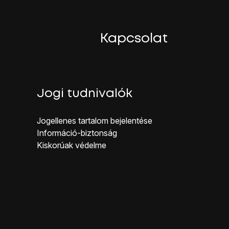
Kapcsolat
Jogi tudnivalók
Jogellenes ta rtalom bejelentése
Inf ormáció-biztonság
Kiskorúak véd elme