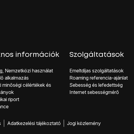
éget.
ail
, és válaszd az
OK
lehetőséget.
őséget.
et.
efonod van:
t.
 hogy az
OK
lehetőséget választod.
nos információk
Szolgáltatások
őséget.
és válaszd az
OK
lehetőséget.
g, Nemzetközi használat
Emeltdíjas szolgáltatások
őséget.
lő alkalmazás
Roaming referencia-ajánlat
s válaszd az
OK
lehetőséget.
i minőségi célérté kek és
Sebesség és lefedettség
ípusa
lehetőséget.
ványok
Internet sebességmérő
éget.
kai riport
lehetőséget.
ance
lt
, és válaszd az
OK
lehetőséget.
séget.
s
Adatkezelési tájékoztató
Jogi közlemény
tőséget.
ail
melletti
mezőt
úgy, hogy rákattintasz.