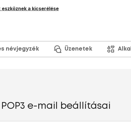
 eszköznek a kicserélése
és névjegyzék
Üzenetek
Alka
 POP3 e-mail beállításai