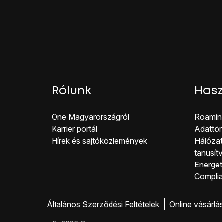
Válaszd a
Név
lehetős
Írd be azt, hogy
One M
Válaszd az
APN
lehet
Ha előfizetésed van:
Írd be az
internet
cím
Ha feltöltőkártyás tel
Írd be a
internet
címe
Ezt erősítsd meg úgy,
Rólunk
Hasz
Válaszd az
MCC
lehet
Írd be azt, hogy
216
, 
One Magyar országról
Roamin
Válaszd az
MNC
lehet
Karrier portál
Adattör
Írd be azt, hogy
70
, é
Hírek és sajtóközlemények
Hálózat
Válaszd a
Hitelesítés t
tanusít
Válaszd a
PAP
lehetős
Energeti
Válaszd az
APN típus
Co mpli
Írd be azt, hogy
defau
Válaszd a
Menü
lehető
Általános Szerződési Feltételek
Online vásárlá
Válaszd a
Mentés
lehe
Jelöld ki a
Vodafone M