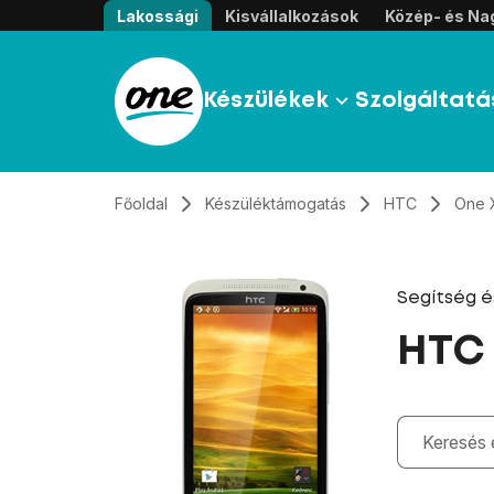
Átugrás, tovább a tartalomhoz
Lakossági
Kisvállalkozások
Közép- és Nag
Készülékek
Szolgáltatá
Főoldal
Készüléktámogatás
HTC
One 
Segítség 
HTC
Gépelés kö