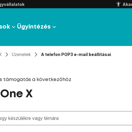
yvállalatok
Aka
sok
Ügyintézés
X
Üzenetek
A telefon POP3 e-mail beállításai
és támogatás a következőhöz
 One X
zben megjelennek a keresési javaslatok a mező alatt