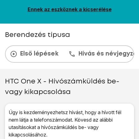
Ennek az eszköznek a kicserélése
Berendezés típusa
Első lépések
Hívás és névjegyzé
HTC One X - Hívószámküldés be-
vagy kikapcsolása
Úgy is kezdeményezhetsz hívást, hogy a hívott fél
nem látja a telefonszámodat. Kövesd az alábbi
utasításokat a hívószámküldés be- vagy
kikapcsolásához.