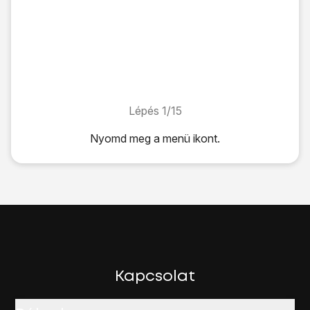
Lépés 1/15
Lépés 1/15
Nyomd meg
a menü ikont
.
Nyomd meg
a menü ikont
.
Válaszd a
Beállítások
lehetőséget.
Válaszd a
Mobilhálózat
lehetőséget.
Válaszd a
Hálózati szolgáltatók
lehetőséget.
Az alábbi lehetőségek közül választhatsz:
Kézi hálózatválasztás, lásd 2a.
Automatikus hálózatválasztás, lásd 2b.
Válaszd a
Hálózatok keresése
lehetőséget.
Kapcsolat
Várj egy pillanatot, amíg a telefon az elérhető hálózatokat k
Ekkor megjelenik a kijelzőn az elérhető hálózatok listája.