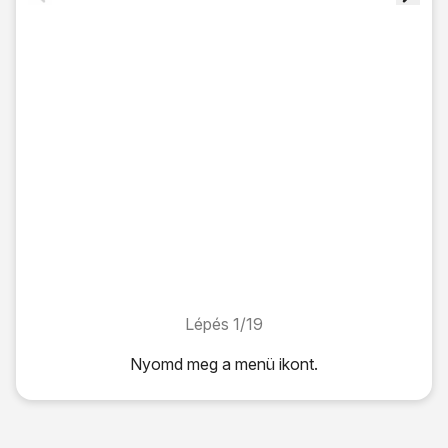
Lépés 1/19
Lépés 1/19
Nyomd meg
a menü ikont
.
Nyomd meg
a menü ikont
.
Válaszd a
Play Áruház
lehetőséget.
Keresés kategória alapján: