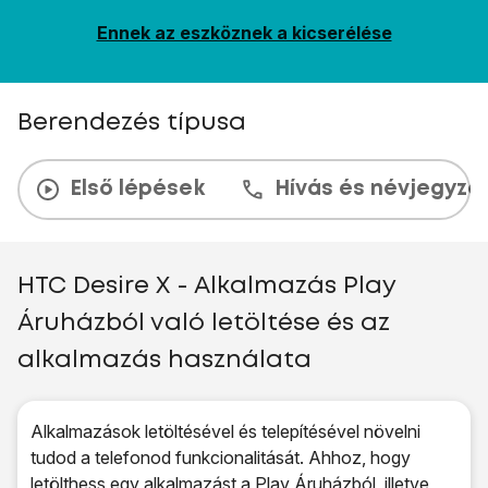
Ennek az eszköznek a kicserélése
Berendezés típusa
Első lépések
Hívás és névjegyzé
HTC Desire X - Alkalmazás Play
Áruházból való letöltése és az
alkalmazás használata
Alkalmazások letöltésével és telepítésével növelni
tudod a telefonod funkcionalitását. Ahhoz, hogy
letölthess egy alkalmazást a Play Áruházból, illetve