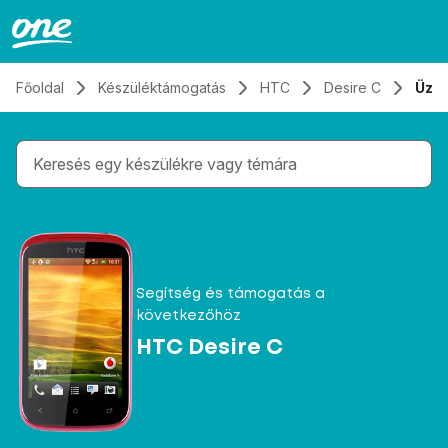
Átugrás, tovább a tartalomhoz
Főoldal
Készüléktámogatás
HTC
Desire C
Üze
Gépelés közben megjelennek a keresési javaslatok 
Segítség és támogatás a
következőhöz
HTC Desire C